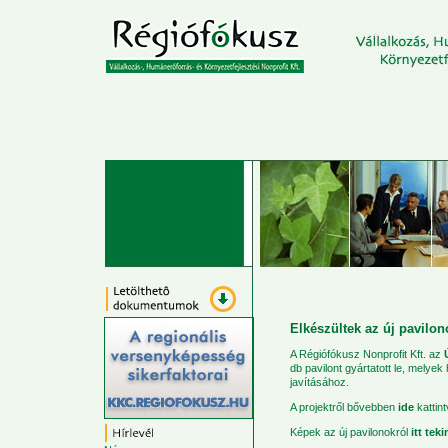
Elkészültek az új pavilon
A Régiófókusz Nonprofit Kft. az
db pavilont gyártatott le, melye
javításához.
A projektről bővebben
ide
kattint
Képek az új pavilonokról
itt tek