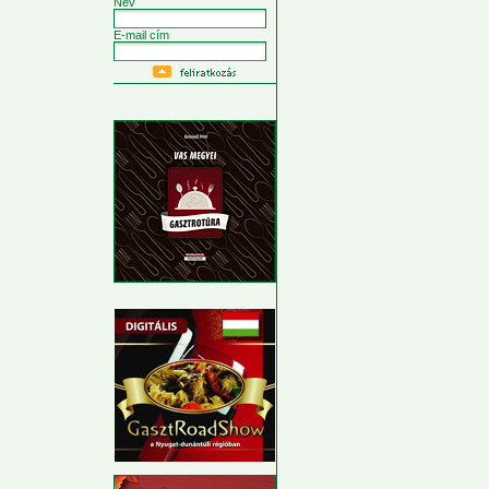
Név
E-mail cím