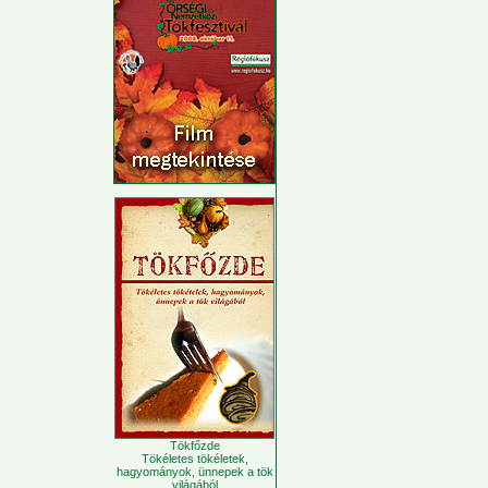
Tökfőzde
Tökéletes tökéletek,
hagyományok, ünnepek a tök
világából